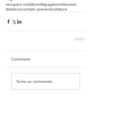
recupero crediti
crediti
pagamenti
incassi
debiti
concordato preventivo
fatture
Commenti
Scrivi un commento...