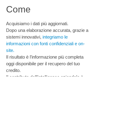
Come
Acquisiamo i dati più aggiornati.
Dopo una elaborazione accurata, grazie a
sistemi innovativi,
integriamo le
informazioni con fonti confidenziali e on-
site.
Il risultato è l’informazione più completa
oggi disponibile per il recupero del tuo
credito.
Il contributo dell’intelligence aziendale è
l’ele- mento chiave per andare oltre il dato
e iden- tificare la migliore strategia
d’azione.
Una soluzione intelligente e sofisticata.
Contenuti informativi approfonditi.
Rapidità nell’esecuzioni degli incarichi.
Azioni di rintraccio con percentuale di