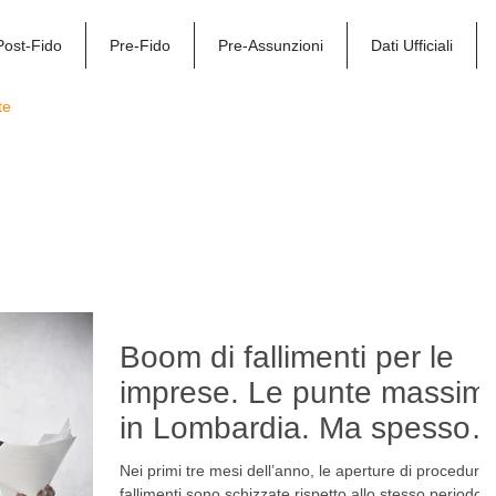
Post-Fido
Pre-Fido
Pre-Assunzioni
Dati Ufficiali
te
Via alla Pi
Boom di fallimenti per le
imprese. Le punte massim
in Lombardia. Ma spesso l
imprese ignorano gli
Nei primi tre mesi dell’anno, le aperture di procedure
fallimenti sono schizzate rispetto allo stesso periodo