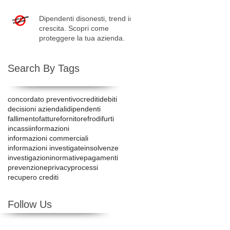
Dipendenti disonesti, trend in
crescita. Scopri come
proteggere la tua azienda.
Search By Tags
concordato preventivo
crediti
debiti
decisioni aziendali
dipendenti
fallimento
fatture
fornitore
frodi
furti
incassi
informazioni
informazioni commerciali
informazioni investigate
insolvenze
investigazioni
normative
pagamenti
prevenzione
privacy
processi
recupero crediti
Follow Us