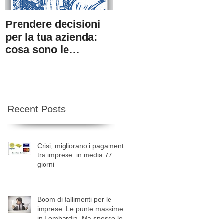
Prendere decisioni
4 consigli utili per il
per la tua azienda:
recupero del credito
cosa sono le
informazioni
investigate e perché
sono indispens
Recent Posts
r
Crisi, migliorano i pagamenti
tra imprese: in media 77
giorni
Boom di fallimenti per le
imprese. Le punte massime
in Lombardia. Ma spesso le