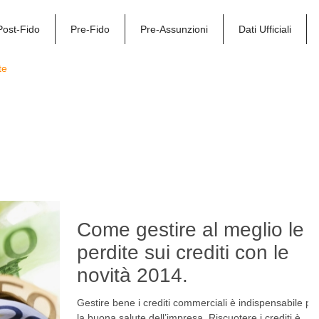
Post-Fido
Pre-Fido
Pre-Assunzioni
Dati Ufficiali
te
Via alla Pi
Come gestire al meglio le
perdite sui crediti con le
novità 2014.
Gestire bene i crediti commerciali è indispensabile pe
la buona salute dell’impresa. Riscuotere i crediti è