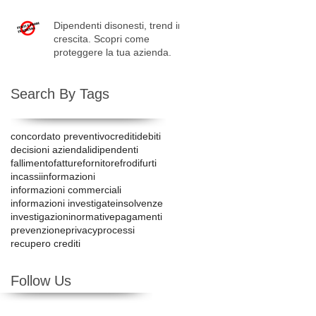
Dipendenti disonesti, trend in
crescita. Scopri come
proteggere la tua azienda.
Search By Tags
concordato preventivo
crediti
debiti
decisioni aziendali
dipendenti
fallimento
fatture
fornitore
frodi
furti
incassi
informazioni
informazioni commerciali
informazioni investigate
insolvenze
investigazioni
normative
pagamenti
prevenzione
privacy
processi
recupero crediti
Follow Us