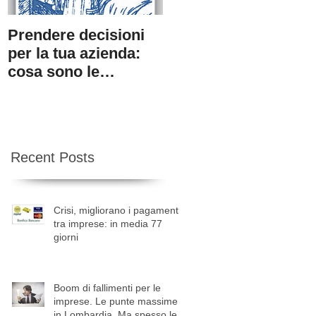
Prendere decisioni
4 consigli utili per il
per la tua azienda:
recupero del credito
cosa sono le
informazioni
investigate e perché
sono indispens
Recent Posts
Crisi, migliorano i pagamenti
tra imprese: in media 77
giorni
Boom di fallimenti per le
imprese. Le punte massime
in Lombardia. Ma spesso le