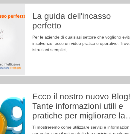
La guida dell'incasso
perfetto
Per le aziende di qualsiasi settore che vogliono evitar
insolvenze, ecco un video pratico e operativo. Trovera
istruzioni semplici,...
Ecco il nostro nuovo Blog!
Tante informazioni utili e
pratiche per migliorare la
qualità delle tue d
Ti mostreremo come utilizzare servizi e informazioni
per potenziare il valore delle tue decisioni, qualunque