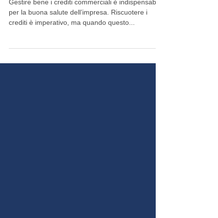
novità 2014.
Gestire bene i crediti commerciali è indispensabile
per la buona salute dell’impresa. Riscuotere i
crediti è imperativo, ma quando questo...