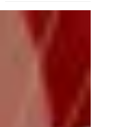
concorsuale a cui può ricorrere un debitore per
cercare di trovare un accordo con i suoi...